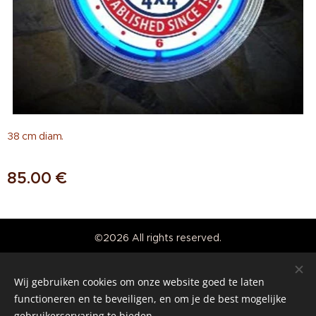
38 cm diam.
85.00
€
©2026 All rights reserved.
Real American Vintage
Wij gebruiken cookies om onze website goed te laten
Cookies
functioneren en te beveiligen, en om je de best mogelijke
gebruikerservaring te bieden.