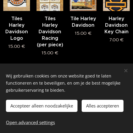
Tiles
Tiles
Tile Harley
Harley
Harley
Harley
Davidson
Davidson
Davidson
Davidson
Key Chain
15.00
€
Logo
Racing
7.00
€
(per piece)
15.00
€
15.00
€
Wij gebruiken cookies om onze website goed te laten
©2026 All rights reserved.
functioneren en te beveiligen, en om je de best mogelijke
gebruikerservaring te bieden.
Real American Vintage
Cookies
Accepteer alleen noodzakelijke
Alles accepteren
Languages
Open advanced settings
Nederlands
English