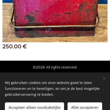
250.00
€
©2026 All rights reserved.
Real American Vintage
Wij gebruiken cookies om onze website goed te laten
Cookies
functioneren en te beveiligen, en om je de best mogelijke
gebruikerservaring te bieden.
Languages
Nederlands
English
Accepteer alleen noodzakelijke
Alles accepteren