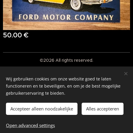
50.00
€
©2026 All rights reserved.
Real American Vintage
Wij gebruiken cookies om onze website goed te laten
Cookies
functioneren en te beveiligen, en om je de best mogelijke
gebruikerservaring te bieden.
Languages
Nederlands
English
Accepteer alleen noodzakelijke
Alles accepteren
Add to cart
Open advanced settings