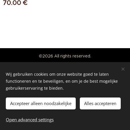
70.00
€
©2026 All rights reserved.
Real American Vintage
Wij gebruiken cookies om onze website goed te laten
Cookies
functioneren en te beveiligen, en om je de best mogelijke
gebruikerservaring te bieden.
Languages
Nederlands
English
Accepteer alleen noodzakelijke
Alles accepteren
Add to cart
Open advanced settings