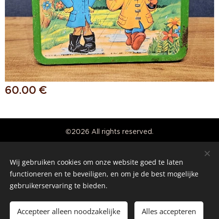
60.00
€
©2026 All rights reserved.
Real American Vintage
Wij gebruiken cookies om onze website goed te laten
Cookies
functioneren en te beveiligen, en om je de best mogelijke
gebruikerservaring te bieden.
Languages
Nederlands
English
Accepteer alleen noodzakelijke
Alles accepteren