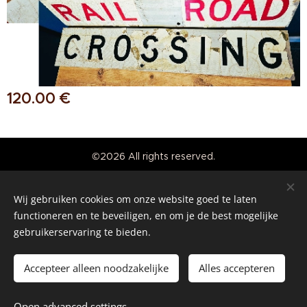
120.00
€
©2026 All rights reserved.
Real American Vintage
Wij gebruiken cookies om onze website goed te laten
Cookies
functioneren en te beveiligen, en om je de best mogelijke
gebruikerservaring te bieden.
Languages
Nederlands
English
Accepteer alleen noodzakelijke
Alles accepteren
Add to cart
Open advanced settings