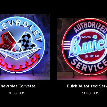
Chevrolet Corvette
Buick Autorized Ser
410,00
€
400,00
€