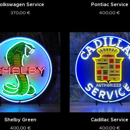
olkswagen Service
Pontiac Service
370,00
€
400,00
€
Shelby Green
Cadillac Service
400,00
€
400,00
€