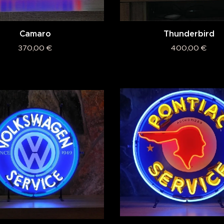
Camaro
Thunderbird
370,00
€
400,00
€