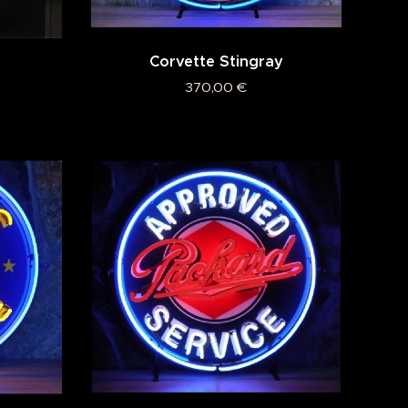
Corvette Stingray
370,00
€