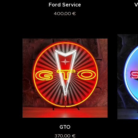
Ford Service
V
400,00
€
GTO
370,00
€