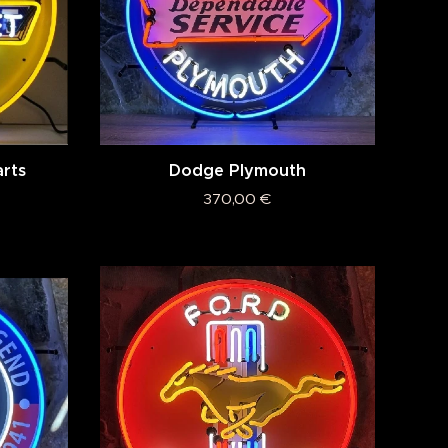
rts
Dodge Plymouth
370,00
€