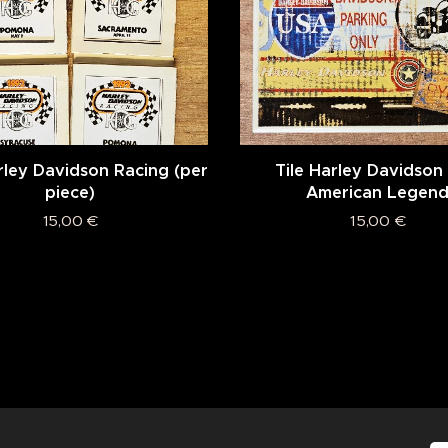
rley Davidson Racing (per
Tile Harley Davidson 
piece)
American Legen
15,00
€
15,00
€