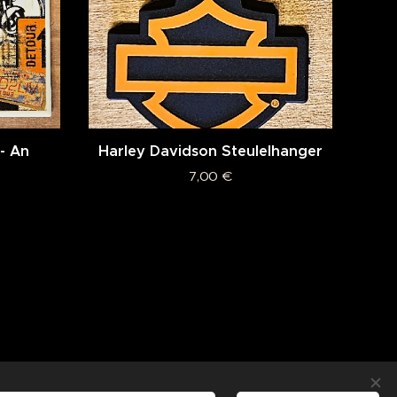
- An
Harley Davidson Steulelhanger
d
7,00
€