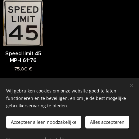
Speed limit 45
MPH 61*76
75,00
€
Wij gebruiken cookies om onze website goed te laten
© 2026 Alle rechten voorbehouden
functioneren en te beveiligen, en om je de best mogelijke
gebruikerservaring te bieden.
Real American Vintage
Cookies
Accepteer alleen noodzakelijke
Alles accepteren
Talen