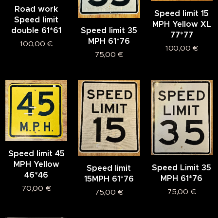
Road work
Speed limit 15
Speed limit
MPH Yellow XL
Speed limit 35
double 61*61
77*77
MPH 61*76
100,00
€
100,00
€
75,00
€
Speed limit 45
MPH Yellow
Speed Limit 35
Speed limit
46*46
MPH 61*76
15MPH 61*76
70,00
€
75,00
€
75,00
€