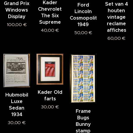
Kader
Grand Prix
Set van 4
Ford
Chevrolet
Windows
houten
Lincoln
The Six
Display
vintage
Cosmopolitan
Supreme
reclame
1949
100,00
€
affiches
40,00
€
50,00
€
60,00
€
Kader Old
Hubmobil
farts
Luxe
30,00
€
Sedan
Frame
1934
Bugs
30,00
€
Bunny
stamp