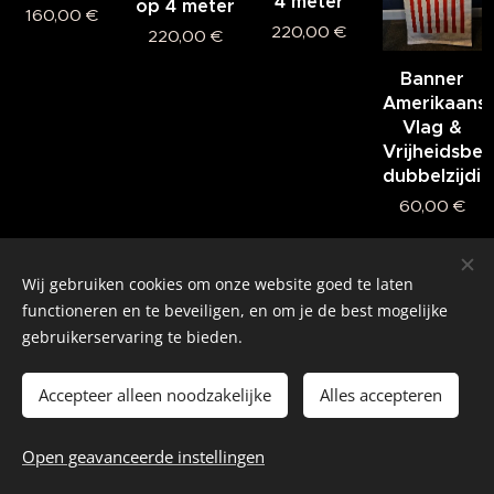
4 meter
op 4 meter
160,00
€
220,00
€
220,00
€
Banner
Amerikaans
Vlag &
Vrijheidsbee
dubbelzijdig
60,00
€
Wij gebruiken cookies om onze website goed te laten
© 2026 Alle rechten voorbehouden
functioneren en te beveiligen, en om je de best mogelijke
gebruikerservaring te bieden.
Real American Vintage
Cookies
Accepteer alleen noodzakelijke
Alles accepteren
Talen
Open geavanceerde instellingen
Nederlands
English