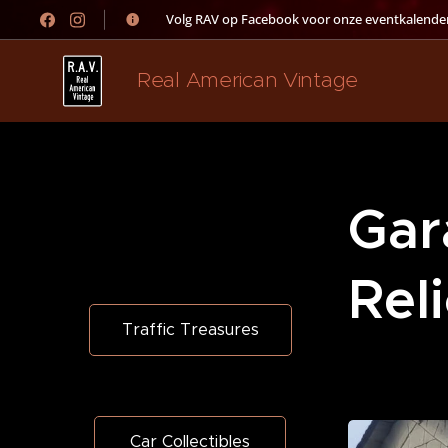
👉 Volg RAV op Facebook voor onze eventkalender
Real American Vintage
Gar
Rel
Traffic Treasures
Car Collectibles