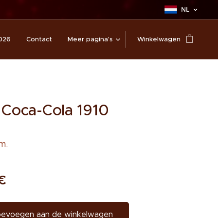
NL
026
Contact
Meer pagina's
Winkelwagen
 Coca-Cola 1910
m.
€
evoegen aan de winkelwagen