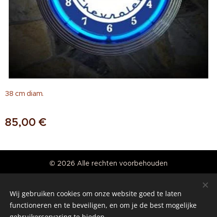
38 cm diam.
85,00
€
© 2026 Alle rechten voorbehouden
Real American Vintage
Wij gebruiken cookies om onze website goed te laten
Cookies
functioneren en te beveiligen, en om je de best mogelijke
gebruikerservaring te bieden.