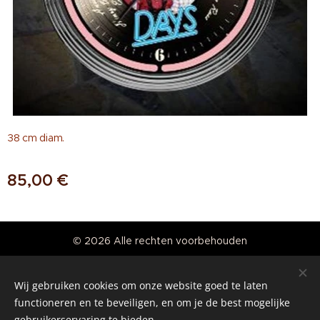
38 cm diam.
85,00
€
© 2026 Alle rechten voorbehouden
Real American Vintage
Wij gebruiken cookies om onze website goed te laten
Cookies
functioneren en te beveiligen, en om je de best mogelijke
gebruikerservaring te bieden.