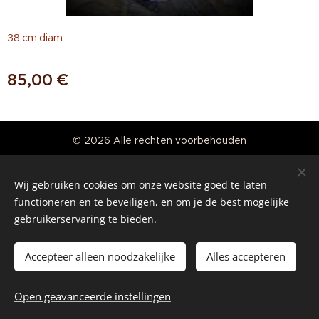
38 cm diam.
85,00
€
© 2026 Alle rechten voorbehouden
Real American Vintage
Wij gebruiken cookies om onze website goed te laten
Cookies
functioneren en te beveiligen, en om je de best mogelijke
gebruikerservaring te bieden.
Talen
Nederlands
English
Accepteer alleen noodzakelijke
Alles accepteren
Toevoegen aan de winkelwagen
Open geavanceerde instellingen