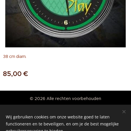
38 cm diam.
85,00
€
© 2026 Alle rechten voorbehouden
Real American Vintage
Wij gebruiken cookies om onze website goed te laten
Cookies
functioneren en te beveiligen, en om je de best mogelijke
gebruikerservaring te bieden.