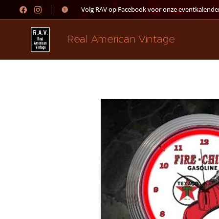
👉 Volg RAV op Facebook voor onze eventkalender
Real American Vintage