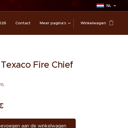
NL
026
Contact
Meer pagina's
Winkelwagen
 Texaco Fire Chief
m.
€
evoegen aan de winkelwagen