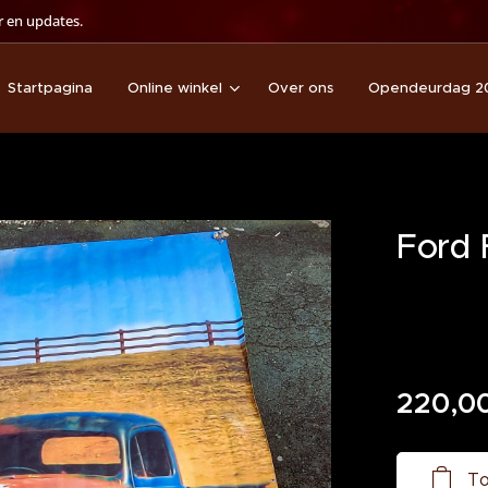
 en updates.
Startpagina
Online winkel
Over ons
Opendeurdag 2
Ford 
220,0
To