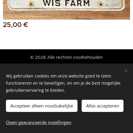
25,00
€
© 2026 Alle rechten voorbehouden
Real American Vintage
Wij gebruiken cookies om onze website goed te laten
Cookies
functioneren en te beveiligen, en om je de best mogelijke
gebruikerservaring te bieden.
Talen
Nederlands
English
Accepteer alleen noodzakelijke
Alles accepteren
Toevoegen aan de winkelwagen
Open geavanceerde instellingen