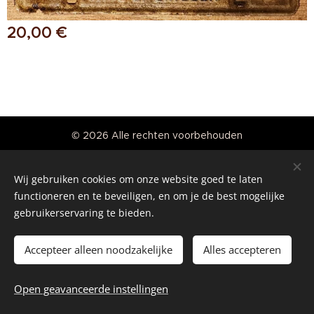
20,00
€
© 2026 Alle rechten voorbehouden
Real American Vintage
Wij gebruiken cookies om onze website goed te laten
Cookies
functioneren en te beveiligen, en om je de best mogelijke
gebruikerservaring te bieden.
Talen
Nederlands
English
Accepteer alleen noodzakelijke
Alles accepteren
Toevoegen aan de winkelwagen
Open geavanceerde instellingen