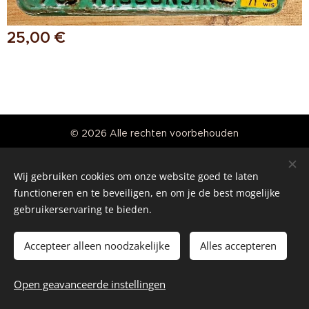
25,00
€
© 2026 Alle rechten voorbehouden
Real American Vintage
Wij gebruiken cookies om onze website goed te laten
Cookies
functioneren en te beveiligen, en om je de best mogelijke
gebruikerservaring te bieden.
Talen
Nederlands
English
Accepteer alleen noodzakelijke
Alles accepteren
Toevoegen aan de winkelwagen
Open geavanceerde instellingen