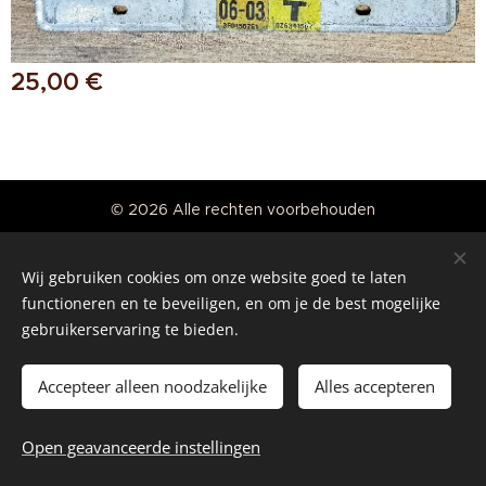
25,00
€
© 2026 Alle rechten voorbehouden
Real American Vintage
Wij gebruiken cookies om onze website goed te laten
Cookies
functioneren en te beveiligen, en om je de best mogelijke
gebruikerservaring te bieden.
Talen
Nederlands
English
Accepteer alleen noodzakelijke
Alles accepteren
Toevoegen aan de winkelwagen
Open geavanceerde instellingen