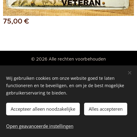
75,00
€
© 2026 Alle rechten voorbehouden
Real American Vintage
Wij gebruiken cookies om onze website goed te laten
Cookies
functioneren en te beveiligen, en om je de best mogelijke
gebruikerservaring te bieden.
Talen
Nederlands
English
Accepteer alleen noodzakelijke
Alles accepteren
Toevoegen aan de winkelwagen
Open geavanceerde instellingen