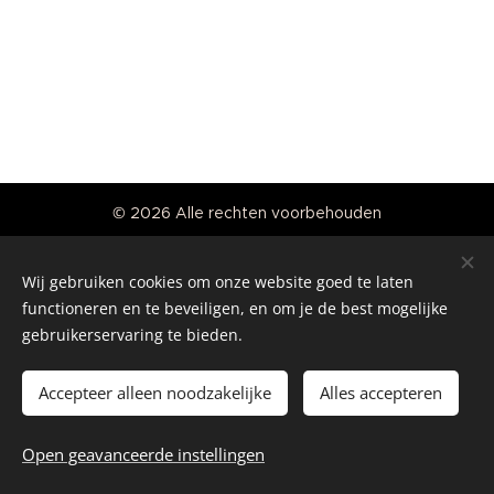
© 2026 Alle rechten voorbehouden
Real American Vintage
Wij gebruiken cookies om onze website goed te laten
Cookies
functioneren en te beveiligen, en om je de best mogelijke
gebruikerservaring te bieden.
Talen
Nederlands
English
Accepteer alleen noodzakelijke
Alles accepteren
Toevoegen aan de winkelwagen
Open geavanceerde instellingen