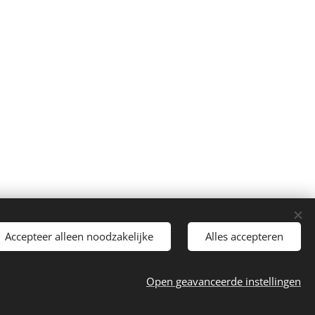
Accepteer alleen noodzakelijke
Alles accepteren
Open geavanceerde instellingen
Cookies
Talen
Nederlands
English