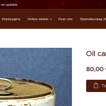
 en updates.
Startpagina
Online winkel
Over ons
Opendeurdag 2
Oil ca
80,00
To