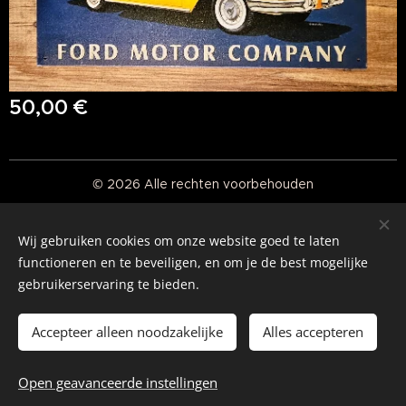
50,00
€
© 2026 Alle rechten voorbehouden
Real American Vintage
Wij gebruiken cookies om onze website goed te laten
Cookies
functioneren en te beveiligen, en om je de best mogelijke
gebruikerservaring te bieden.
Talen
Nederlands
English
Accepteer alleen noodzakelijke
Alles accepteren
Toevoegen aan de winkelwagen
Open geavanceerde instellingen