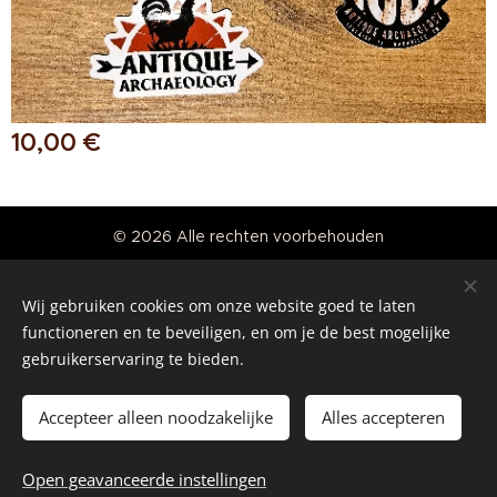
10,00
€
© 2026 Alle rechten voorbehouden
Real American Vintage
Wij gebruiken cookies om onze website goed te laten
Cookies
functioneren en te beveiligen, en om je de best mogelijke
gebruikerservaring te bieden.
Talen
Nederlands
English
Accepteer alleen noodzakelijke
Alles accepteren
Toevoegen aan de winkelwagen
Open geavanceerde instellingen