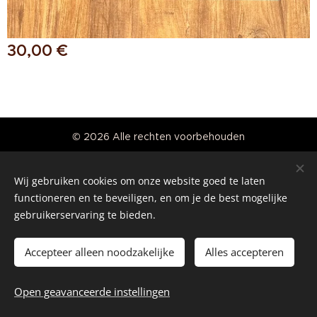
30,00
€
© 2026 Alle rechten voorbehouden
Real American Vintage
Wij gebruiken cookies om onze website goed te laten
Cookies
functioneren en te beveiligen, en om je de best mogelijke
gebruikerservaring te bieden.
Talen
Nederlands
English
Accepteer alleen noodzakelijke
Alles accepteren
Toevoegen aan de winkelwagen
Open geavanceerde instellingen