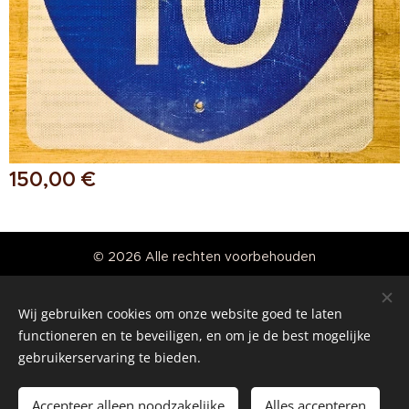
150,00
€
© 2026 Alle rechten voorbehouden
Real American Vintage
Wij gebruiken cookies om onze website goed te laten
Cookies
functioneren en te beveiligen, en om je de best mogelijke
gebruikerservaring te bieden.
Talen
Nederlands
English
Accepteer alleen noodzakelijke
Alles accepteren